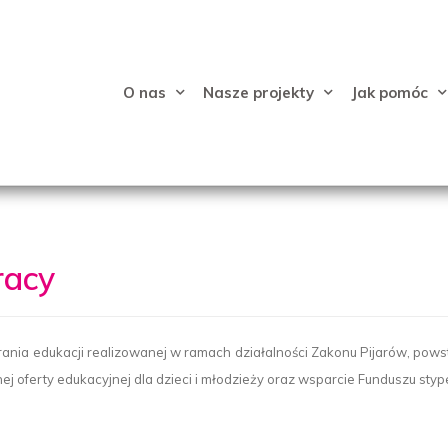
O nas
Nasze projekty
Jak pomóc
racy
rania edukacji realizowanej w ramach działalności Zakonu Pijarów, pow
ej oferty edukacyjnej dla dzieci i młodzieży oraz wsparcie Funduszu sty