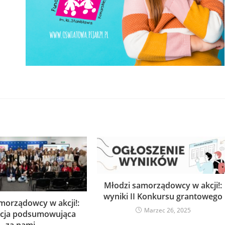
Młodzi samorządowcy w akcji!:
wyniki II Konkursu grantowego
morządowcy w akcji!:
Marzec 26, 2025
ncja podsumowująca