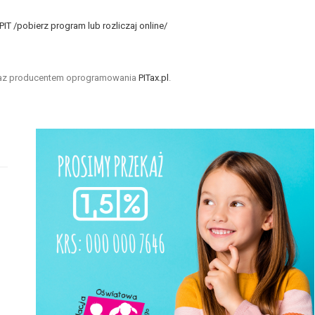
T /pobierz program lub rozliczaj online/
az producentem oprogramowania
PITax.pl
.