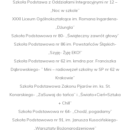
Szkoła Podstawa z Oddziałami Integracyjnymi nr 12 –
„Noc w szkole”
XXXI Liceum Ogólnokształcące im. Romana Ingardena-
„Dżungla”
Szkoła Podstawowa nr 80- „Świąteczny zawrót głowy”
Szkoła Podstawowa nr 86 im. Powstańców Śląskich-
„Szyję- Żyję EKO!”
Szkoła Podstawowa nr 62 im. kmdra por. Franciszka
Dąbrowskiego- ” Mini – radiowęzeł szkolny w SP nr 62 w
Krakowie”
Szkoła Podstawowa Zakonu Pijarów im. ks. St.
Konarskiego- „ZaSuwaj do tańca” i „Świato+Cień=Sztuka
+ Chill”
Szkoła Podstawowa nr 64- „Chodź, pogadamy”
Szkoła Podstawowa nr 91, im. Janusza Kusocińskiego-
„Warsztaty Bożonarodzeniowe”