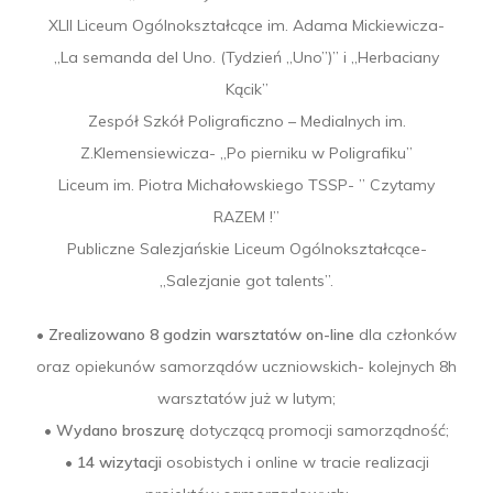
XLII Liceum Ogólnokształcące im. Adama Mickiewicza-
„La semanda del Uno. (Tydzień „Uno”)” i „Herbaciany
Kącik”
Zespół Szkół Poligraficzno – Medialnych im.
Z.Klemensiewicza- „Po pierniku w Poligrafiku”
Liceum im. Piotra Michałowskiego TSSP- ” Czytamy
RAZEM !”
Publiczne Salezjańskie Liceum Ogólnokształcące-
„Salezjanie got talents”.
•
Zrealizowano 8 godzin warsztatów on-line
dla członków
oraz opiekunów samorządów uczniowskich- kolejnych 8h
warsztatów już w lutym;
•
Wydano broszurę
dotyczącą promocji samorządność;
•
14 wizytacji
osobistych i online w tracie realizacji