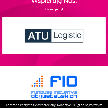
Wspierają Nas:
Dziękujemy!
Ta strona korzysta z ciasteczek aby świadczyć usługi na najwyższym