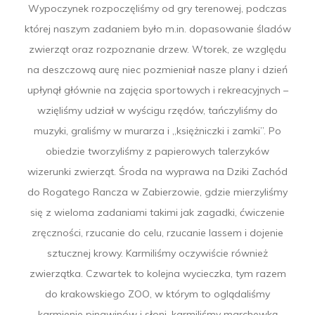
Wypoczynek rozpoczęliśmy od gry terenowej, podczas
której naszym zadaniem było m.in. dopasowanie śladów
zwierząt oraz rozpoznanie drzew. Wtorek, ze względu
na deszczową aurę niec pozmieniał nasze plany i dzień
upłynął głównie na zajęcia sportowych i rekreacyjnych –
wzięliśmy udział w wyścigu rzędów, tańczyliśmy do
muzyki, graliśmy w murarza i „księżniczki i zamki”. Po
obiedzie tworzyliśmy z papierowych talerzyków
wizerunki zwierząt. Środa na wyprawa na Dziki Zachód
do Rogatego Rancza w Zabierzowie, gdzie mierzyliśmy
się z wieloma zadaniami takimi jak zagadki, ćwiczenie
zręczności, rzucanie do celu, rzucanie lassem i dojenie
sztucznej krowy. Karmiliśmy oczywiście również
zwierzątka. Czwartek to kolejna wycieczka, tym razem
do krakowskiego ZOO, w którym to oglądaliśmy
karmienie pingwinów i słoni, karmiliśmy marchewką